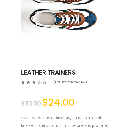
LEATHER TRAINERS
(
1
customer review)
Rated
1
3.00
out of 5
based on
$
24.00
customer
rating
$
33.00
Vis ei rationibus definiebas, eu qui purto zril
laoreet. Ex error omnium interpretaris pro, alia