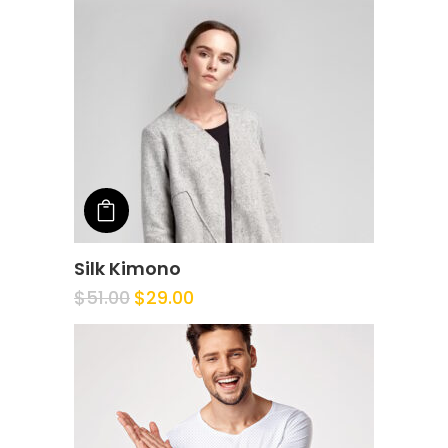
Add to cart
Silk Kimono
$
51.00
$
29.00