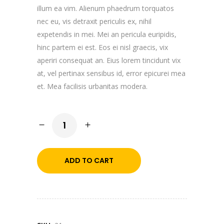
illum ea vim. Alienum phaedrum torquatos
nec eu, vis detraxit periculis ex, nihil
expetendis in mei. Mei an pericula euripidis,
hinc partem ei est. Eos ei nisl graecis, vix
aperiri consequat an. Eius lorem tincidunt vix
at, vel pertinax sensibus id, error epicurei mea
et. Mea facilisis urbanitas modera.
Leather
Trainers
quantity
ADD TO CART