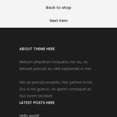
Back to shop
Next Item
ABOUT THEME HERE
Alienum phaedrum torquatos nec eu, vis
detraxit periculis ex, nihil expetendis in mei.
Mei an pericula euripidis, hinc partem ei est.
Eos ei nisl graecis, vix aperiri consequat an.
Eius lorem tincidunt
LATEST POSTS HERE
Hello world!