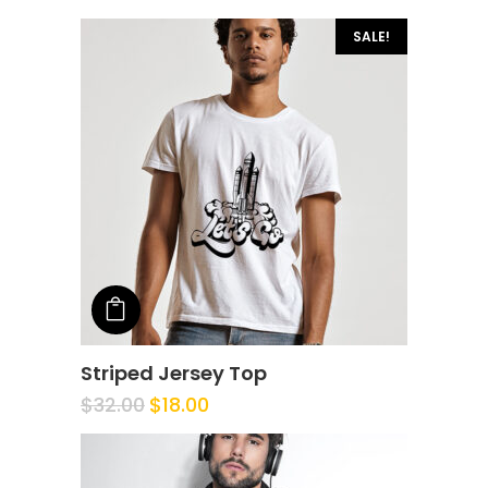
SALE!
Add to cart
Striped Jersey Top
$
32.00
$
18.00