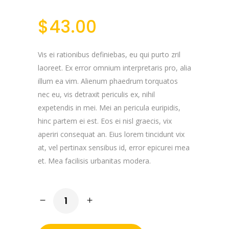
based on
customer rating
$
43.00
Vis ei rationibus definiebas, eu qui purto zril
laoreet. Ex error omnium interpretaris pro, alia
illum ea vim. Alienum phaedrum torquatos
nec eu, vis detraxit periculis ex, nihil
expetendis in mei. Mei an pericula euripidis,
hinc partem ei est. Eos ei nisl graecis, vix
aperiri consequat an. Eius lorem tincidunt vix
at, vel pertinax sensibus id, error epicurei mea
et. Mea facilisis urbanitas modera.
Leather
Jacket
quantity