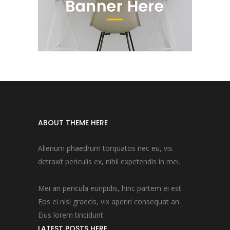
ABOUT THEME HERE
Alienum phaedrum torquatos nec eu, vis
detraxit periculis ex, nihil expetendis in mei.
Mei an pericula euripidis, hinc partem ei est.
Eos ei nisl graecis, vix aperiri consequat an.
Eius lorem tincidunt
LATEST POSTS HERE