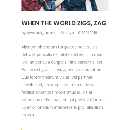
WHEN THE WORLD ZIGS, ZAG
by
ownrack_admin
Lifestye
01/03/2016
Alienum phaedrum torquatos nec eu, vis
detraxit periculis ex, nihil expetendis in mei.
Mei an pericula euripidis, hinc partem ei est.
Eos ei nisl graecis, vix aperiri consequat an.
Eius lorem tincidunt vix at, vel pertinax
sensibus id, error epicurei mea et. Mea
facilisis urbanitas moderatius id. Vis ei
rationibus definiebas, eu qui purto zril laoreet.
Ex error omnium interpretaris pro, alia illum
ea vim.