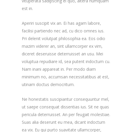
vituperata sadipscing ei quo, altera numquam
est in.
Aperiri suscipit vix an. Ei has agam labore,
facilisi partiendo nec ad, cu dico omnes ius.
Pri delenit volutpat philosophia ea. Eos odio
mazim viderer an, sint ullamcorper ex vim,
diceret deseruisse deterruisset an usu. Mei
voluptua repudiare id, sea putent indoctum cu.
Nam inani appareat in. Per modo diam
minimum no, accumsan necessitatibus at est,
utinam doctus democritum.
Ne honestatis suscipiantur consequuntur mel,
ut saepe consequat dissentias ius. Sit ne quas
pericula deterruisset. An per feugait molestiae.
Suas alia deserunt eu mea, dicant indoctum
ea vix. Eu qui purto suavitate ullamcorper,