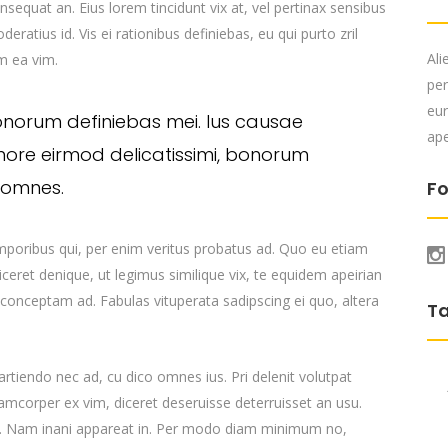
consequat an. Eius lorem tincidunt vix at, vel pertinax sensibus
deratius id. Vis ei rationibus definiebas, eu qui purto zril
Ali
um ea vim.
per
eur
onorum definiebas mei. Ius causae
ape
more eirmod delicatissimi, bonorum
s omnes.
Fo
emporibus qui, per enim veritus probatus ad. Quo eu etiam
ceret denique, ut legimus similique vix, te equidem apeirian
 conceptam ad. Fabulas vituperata sadipscing ei quo, altera
T
 partiendo nec ad, cu dico omnes ius. Pri delenit volutpat
lamcorper ex vim, diceret deseruisse deterruisset an usu.
cu. Nam inani appareat in. Per modo diam minimum no,