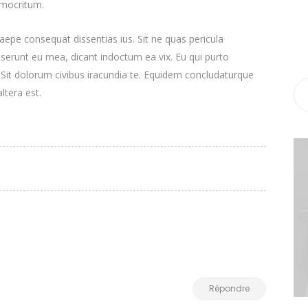
emocritum.
epe consequat dissentias ius. Sit ne quas pericula
deserunt eu mea, dicant indoctum ea vix. Eu qui purto
. Sit dolorum civibus iracundia te. Equidem concludaturque
ltera est.
Répondre