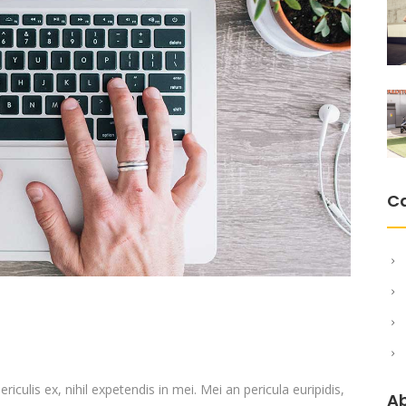
C
culis ex, nihil expetendis in mei. Mei an pericula euripidis,
A