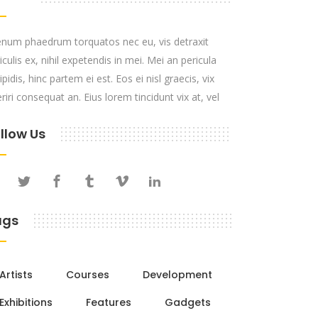
enum phaedrum torquatos nec eu, vis detraxit
iculis ex, nihil expetendis in mei. Mei an pericula
ipidis, hinc partem ei est. Eos ei nisl graecis, vix
riri consequat an. Eius lorem tincidunt vix at, vel
llow Us
ags
Artists
Courses
Development
Exhibitions
Features
Gadgets