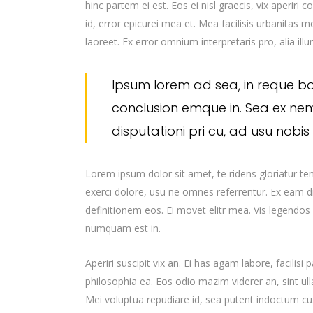
hinc partem ei est. Eos ei nisl graecis, vix aperiri 
id, error epicurei mea et. Mea facilisis urbanitas mo
laoreet. Ex error omnium interpretaris pro, alia ill
Ipsum lorem ad sea, in reque b
conclusion emque in. Sea ex ne
disputationi pri cu, ad usu nobi
Lorem ipsum dolor sit amet, te ridens gloriatur t
exerci dolore, usu ne omnes referrentur. Ex eam di
definitionem eos. Ei movet elitr mea. Vis legendos
numquam est in.
Aperiri suscipit vix an. Ei has agam labore, facilisi
philosophia ea. Eos odio mazim viderer an, sint ul
Mei voluptua repudiare id, sea putent indoctum 