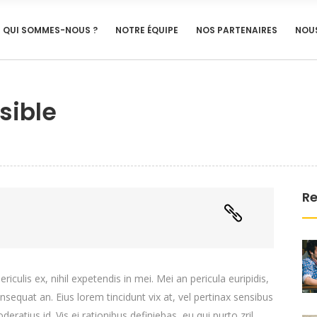
QUI SOMMES-NOUS ?
NOTRE ÉQUIPE
NOS PARTENAIRES
NOU
sible
Re
culis ex, nihil expetendis in mei. Mei an pericula euripidis,
consequat an. Eius lorem tincidunt vix at, vel pertinax sensibus
deratius id. Vis ei rationibus definiebas, eu qui purto zril