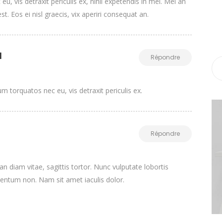
, vis detraxit periculis ex, nihil expetendis in mei. Mei an
st. Eos ei nisl graecis, vix aperiri consequat an.
l
Répondre
 torquatos nec eu, vis detraxit periculis ex.
Répondre
n diam vitae, sagittis tortor. Nunc vulputate lobortis
entum non. Nam sit amet iaculis dolor.