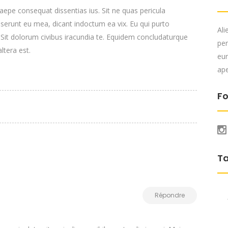
epe consequat dissentias ius. Sit ne quas pericula
deserunt eu mea, dicant indoctum ea vix. Eu qui purto
Ali
. Sit dolorum civibus iracundia te. Equidem concludaturque
per
ltera est.
eur
ape
Fo
T
Répondre