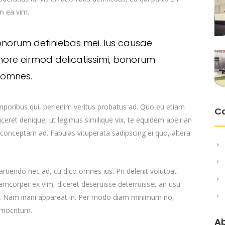
um ea vim.
onorum definiebas mei. Ius causae
more eirmod delicatissimi, bonorum
s omnes.
emporibus qui, per enim veritus probatus ad. Quo eu etiam
C
ceret denique, ut legimus similique vix, te equidem apeirian
 conceptam ad. Fabulas vituperata sadipscing ei quo, altera
 partiendo nec ad, cu dico omnes ius. Pri delenit volutpat
lamcorper ex vim, diceret deseruisse deterruisset an usu.
cu. Nam inani appareat in. Per modo diam minimum no,
emocritum.
A