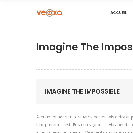
ACCUEIL
Imagine The Impos
IMAGINE THE IMPOSSIBLE
Alienum phaedrum torquatos nec eu, vis detraxit peri
hinc partem ei est. Eos ei nisl graecis, vix aperiri 
id, error epicurei mea et. Mea facilisis urbanitas mo