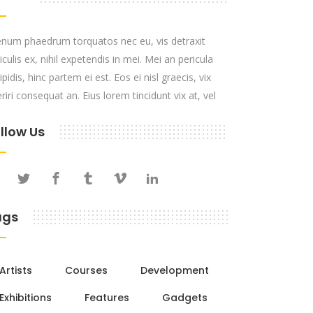
enum phaedrum torquatos nec eu, vis detraxit
iculis ex, nihil expetendis in mei. Mei an pericula
ipidis, hinc partem ei est. Eos ei nisl graecis, vix
riri consequat an. Eius lorem tincidunt vix at, vel
llow Us
ags
Artists
Courses
Development
Exhibitions
Features
Gadgets