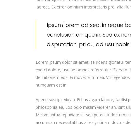
laoreet. Ex error omnium interpretaris pro, alia ill
Ipsum lorem ad sea, in reque b
conclusion emque in. Sea ex ne
disputationi pri cu, ad usu nobi
Lorem ipsum dolor sit amet, te ridens gloriatur t
exerci dolore, usu ne omnes referrentur. Ex eam di
definitionem eos. Ei movet elitr mea. Vis legendos
numquam est in.
Aperiri suscipit vix an. Ei has agam labore, facilisi
philosophia ea. Eos odio mazim viderer an, sint ul
Mei voluptua repudiare id, sea putent indoctum 
accumsan necessitatibus at est, utinam doctus d