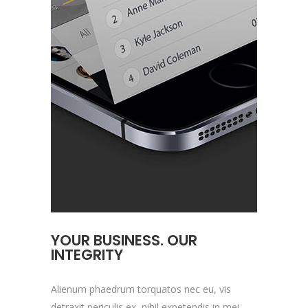
YOUR BUSINESS. OUR
INTEGRITY
Alienum phaedrum torquatos nec eu, vis
detraxit periculis ex, nihil expetendis in mei.