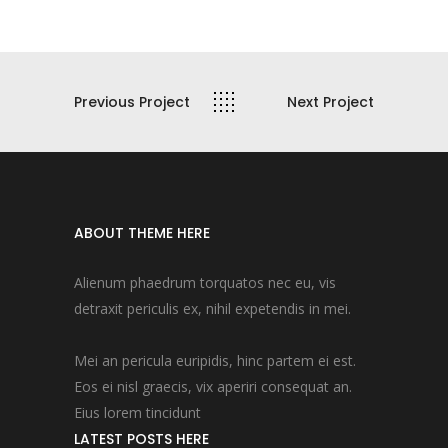
Previous Project
Next Project
ABOUT THEME HERE
Alienum phaedrum torquatos nec eu, vis
detraxit periculis ex, nihil expetendis in mei.
Mei an pericula euripidis, hinc partem ei est.
Eos ei nisl graecis, vix aperiri consequat an.
Eius lorem tincidunt
LATEST POSTS HERE